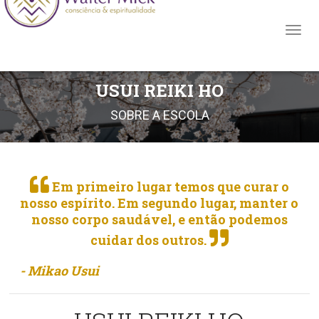
USUI REIKI HO
SOBRE A ESCOLA
Em primeiro lugar temos que curar o
nosso espírito. Em segundo lugar, manter o
nosso corpo saudável, e então podemos
cuidar dos outros.
- Mikao Usui