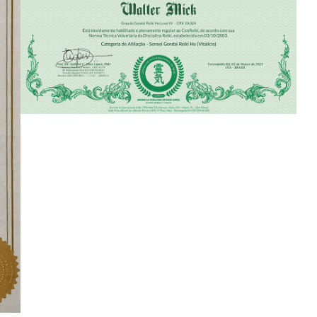
Certificado de Filiação ConReiki 2021
Sensei Walter Mick